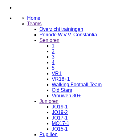
Home
Teams
Overzicht trainingen
Periode W.V.V. Constantia
Senioren
1
2
3
4
5
VR1
VR18+1
Walking Football Team
Old Stars
Vrouwen 30+
Junioren
JO19-1
JO19-2
JO17-1
MO17-1
JO15-1
Pupillen