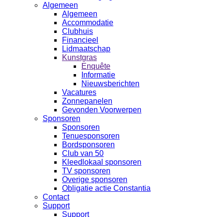
Algemeen
Algemeen
Accommodatie
Clubhuis
Financieel
Lidmaatschap
Kunstgras
Enquête
Informatie
Nieuwsberichten
Vacatures
Zonnepanelen
Gevonden Voorwerpen
Sponsoren
Sponsoren
Tenuesponsoren
Bordsponsoren
Club van 50
Kleedlokaal sponsoren
TV sponsoren
Overige sponsoren
Obligatie actie Constantia
Contact
Support
Support