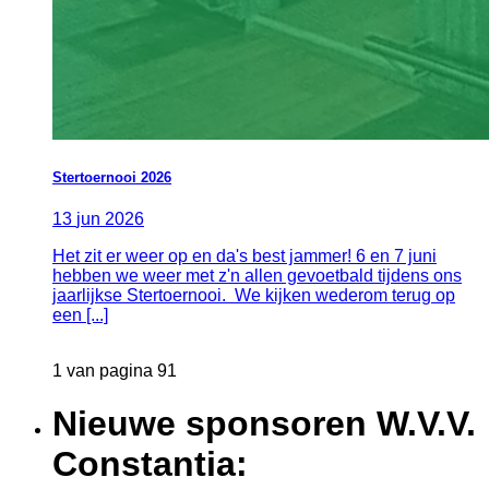
Stertoernooi 2026
13
jun
2026
Het zit er weer op en da's best jammer! 6 en 7 juni
hebben we weer met z'n allen gevoetbald tijdens ons
jaarlijkse Stertoernooi. We kijken wederom terug op
een [...]
1 van pagina 91
Nieuwe sponsoren W.V.V.
Constantia: