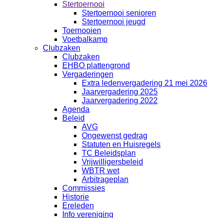
Stertoernooi
Stertoernooi senioren
Stertoernooi jeugd
Toernooien
Voetbalkamp
Clubzaken
Clubzaken
EHBO plattengrond
Vergaderingen
Extra ledenvergadering 21 mei 2026
Jaarvergadering 2025
Jaarvergadering 2022
Agenda
Beleid
AVG
Ongewenst gedrag
Statuten en Huisregels
TC Beleidsplan
Vrijwilligersbeleid
WBTR wet
Arbitrageplan
Commissies
Historie
Ereleden
Info vereniging