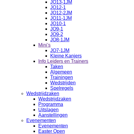
JO13-1JM
JO12-1
JO12-2JM
JO11-1JM
JO10-1
JO9-1
JO9-2
JO8-1JM
Mini's
JO7-1JM
Kleine Kanjers
Info Leiders en Trainers
Taken
Algemeen
Trainingen
Wedstrijden
Spelregels
Wedstrijdzaken
Wedstrijdzaken
Programma
Uitslagen
Aanstellingen
Evenementen
Evenementen
Easter Open